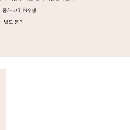
: 중3~고3, N수생
 : 별도 문의